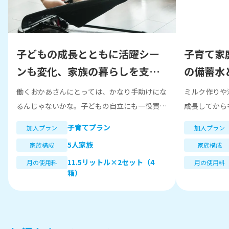
子どもの成長とともに活躍シー
子育て家
ンも変化、家族の暮らしを支え
の備蓄水
る一台
さも魅力
働くおかあさんにとっては、かなり手助けにな
ミルク作りや
るんじゃないかな。子どもの自立にも一役買っ
成長してから
てくれるように思います。
たりした際に
子育てプラン
加入プラン
加入プラン
押すだけで薄
5人家族
家族構成
家族構成
など、とても
11.5リットル×2セット（4
月の使用料
月の使用料
箱）