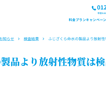
01
平日9:0
料金プラン
キャンペー
お知らせ
検査結果
ふじざくら命水の製品より放射性
の製品より放射性物質は検